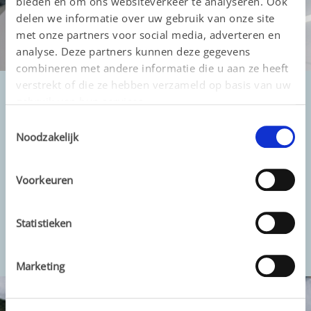
bieden en om ons websiteverkeer te analyseren. Ook
delen we informatie over uw gebruik van onze site
met onze partners voor social media, adverteren en
analyse. Deze partners kunnen deze gegevens
combineren met andere informatie die u aan ze heeft
verstrekt of die ze hebben verzameld op basis van uw
Productie en fabricage
gebruik van hun services.
Toestemmingsselectie
Noodzakelijk
Wij zijn toegewijd aan het produceren 
van hoogwaardige 
hormoonbehandelingen voor de 
Voorkeuren
mensen die ze nodig hebben.
Statistieken
Meer informatie
Marketing