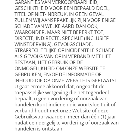
GARANTIES VAN VERKOOPBAARHEID, 
GESCHIKTHEID VOOR EEN BEPAALD DOEL, 
TITEL OF NIET-INBREUK. IN GEEN GEVAL 
ZULLEN WIJ AANSPRAKELIJK ZIJN VOOR ENIGE 
SCHADE VAN WELKE AARD DAN OOK, 
WAARONDER, MAAR NIET BEPERKT TOT, 
DIRECTE, INDIRECTE, SPECIALE (INCLUSIEF 
WINSTDERVING), GEVOLGSCHADE, 
STRAFRECHTELIJKE OF INCIDENTELE SCHADE 
ALS GEVOLG VAN OF IN VERBAND MET HET 
BESTAAN, HET GEBRUIK OF DE 
ONMOGELIJKHEID OM ONZE WEBSITE TE 
GEBRUIKEN, EN/OF DE INFORMATIE OF 
INHOUD DIE OP ONZE WEBSITE IS GEPLAATST.
U gaat ermee akkoord dat, ongeacht de 
toepasselijke wetgeving die het tegendeel 
bepaalt, u geen vordering of oorzaak van 
handelen kunt indienen die voortvloeit uit of 
verband houdt met onze Website of deze 
Gebruiksvoorwaarden, meer dan één (1) jaar 
nadat een dergelijke vordering of oorzaak van 
handelen is ontstaan.  