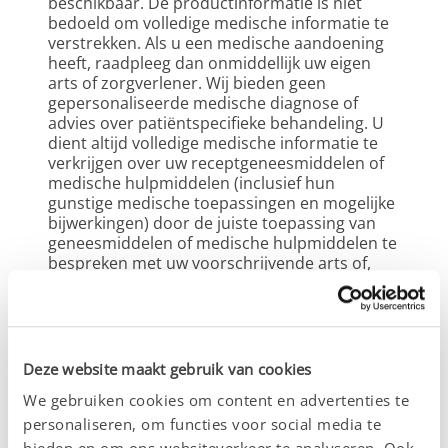
beschikbaar. De productinformatie is niet 
bedoeld om volledige medische informatie te 
verstrekken. Als u een medische aandoening 
heeft, raadpleeg dan onmiddellijk uw eigen 
arts of zorgverlener. Wij bieden geen 
gepersonaliseerde medische diagnose of 
advies over patiëntspecifieke behandeling. U 
dient altijd volledige medische informatie te 
verkrijgen over uw receptgeneesmiddelen of 
medische hulpmiddelen (inclusief hun 
gunstige medische toepassingen en mogelijke 
bijwerkingen) door de juiste toepassing van 
geneesmiddelen of medische hulpmiddelen te 
bespreken met uw voorschrijvende arts of, 
indien van toepassing, andere medische 
adviseur. Afhankelijk van de lokale wetgeving 
kunt u nadere informatie vinden in de 
bijsluiter van het product. Informatie over 
deze producten kan per land variëren. 
Deze website maakt gebruik van cookies
Patiënten, artsen en andere medische 
We gebruiken cookies om content en advertenties te
professionals dienen contact op te nemen 
met lokale medische hulpbronnen en 
personaliseren, om functies voor social media te
regelgevende autoriteiten voor informatie die 