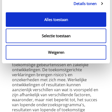
noodzakelijkerwijs die van ons. Wij zijn niet 
Details tonen
verantwoordelijk voor de nauwkeurigheid of 
volledigheid van de informatie of meningen 
zoals uiteengezet in dergelijke materialen.  
Alles toestaan
Toekomstgerichte verklaringen
Selectie toestaan
Onze website kan ook toekomstgerichte 
Weigeren
verklaringen bevatten die onze huidige 
verwachtingen weergeven met betrekking tot 
toekomstige gebeurtenissen en zakelijke 
ontwikkelingen. De toekomstgerichte 
verklaringen brengen risico's en 
onzekerheden met zich mee. Werkelijke 
ontwikkelingen of resultaten kunnen 
aanzienlijk verschillen van wat is voorspeld en 
zijn afhankelijk van verschillende factoren, 
waaronder, maar niet beperkt tot, het succes 
van lopende onderzoeksprogramma's, 
resultaten van lopende of toekomstige 