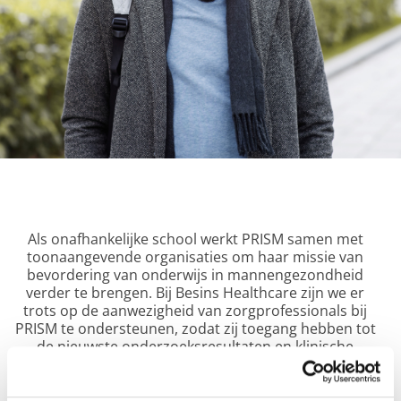
Als onafhankelijke school werkt PRISM samen met 
toonaangevende organisaties om haar missie van 
bevordering van onderwijs in mannengezondheid 
verder te brengen. Bij Besins Healthcare zijn we er 
trots op de aanwezigheid van zorgprofessionals bij 
PRISM te ondersteunen, zodat zij toegang hebben tot 
de nieuwste onderzoeksresultaten en klinische 
praktijken op dit belangrijke gebied van de 
geneeskunde. Dankzij deze samenwerking versterken 
we onze commitment om de gezondheid van mannen 