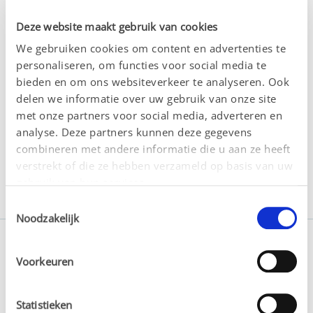
te bevorderen en bij te dragen aan de professionele 
Deze website maakt gebruik van cookies
ontwikkeling van zorgverleners. Door de aanwezigheid 
bij PRISM te ondersteunen, onderstreept Besins 
We gebruiken cookies om content en advertenties te
Healthcare het belang van voortdurende educatie en 
personaliseren, om functies voor social media te
training op het gebied van mannengezondheid, wat 
bieden en om ons websiteverkeer te analyseren. Ook
uiteindelijk leidt tot verbeterde gezondheidszorg en 
betere resultaten voor patiënten.
delen we informatie over uw gebruik van onze site
met onze partners voor social media, adverteren en
analyse. Deze partners kunnen deze gegevens
combineren met andere informatie die u aan ze heeft
Meer informatie
verstrekt of die ze hebben verzameld op basis van uw
gebruik van hun services.
Toestemmingsselectie
Noodzakelijk
Voorkeuren
Statistieken