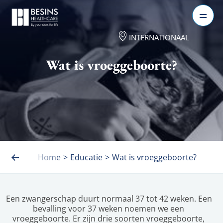
INTERNATIONAAL
Wat is vroeggeboorte?
Home
>
Educatie
>
Wat is vroeggeboorte?
Een zwangerschap duurt normaal 37 tot 42 weken. Een 
bevalling voor 37 weken noemen we een 
vroeggeboorte. Er zijn drie soorten vroeggeboorte, 