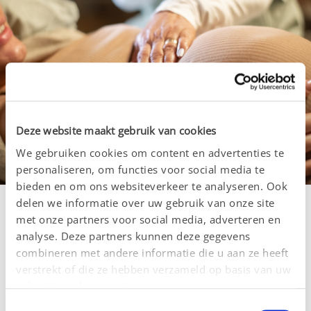
Deze website maakt gebruik van cookies
We gebruiken cookies om content en advertenties te
personaliseren, om functies voor social media te
bieden en om ons websiteverkeer te analyseren. Ook
delen we informatie over uw gebruik van onze site
met onze partners voor social media, adverteren en
Wat zijn de risicofactoren?
analyse. Deze partners kunnen deze gegevens
combineren met andere informatie die u aan ze heeft
verstrekt of die ze hebben verzameld op basis van uw
Vroeggeboorte kan om verschillende redenen 
gebruik van hun services.
voorkomen.
Toestemmingsselectie