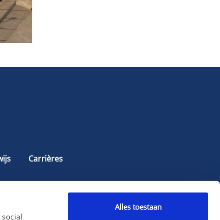
ijs
Carrières
Alles toestaan
 social