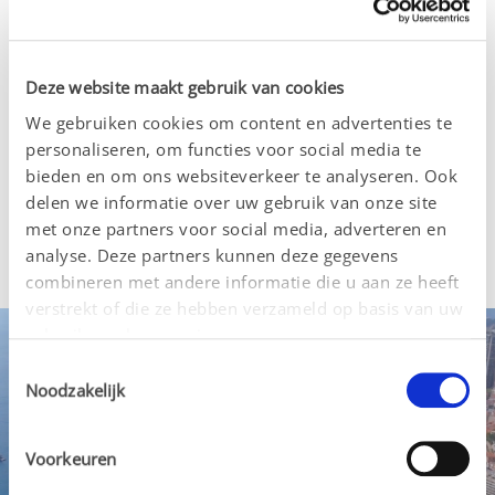
te presenteren, waarin de essentie van Besins 
Healthcare en de positieve impact die we 
wereldwijd maken in het leven van vrouwen en 
Deze website maakt gebruik van cookies
mannen wordt getoond. Sluit je bij ons aan op 
We gebruiken cookies om content en advertenties te
deze inspirerende reis terwijl we samen een 
personaliseren, om functies voor social media te
betere toekomst vormgeven.
bieden en om ons websiteverkeer te analyseren. Ook
delen we informatie over uw gebruik van onze site
met onze partners voor social media, adverteren en
analyse. Deze partners kunnen deze gegevens
combineren met andere informatie die u aan ze heeft
verstrekt of die ze hebben verzameld op basis van uw
gebruik van hun services.
Toestemmingsselectie
Noodzakelijk
Voorkeuren