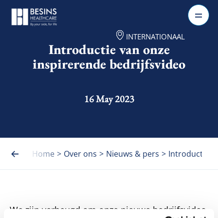
INTERNATIONAAL
Introductie van onze
inspirerende bedrijfsvideo
16 May 2023
Home
>
Over ons
>
Nieuws & pers
>
Introductie v
We zijn verheugd om onze nieuwe bedrijfsvideo 